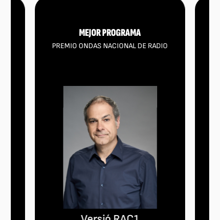
 DE
MEJOR PROGRAMA
ME
PREMIO ONDAS NACIONAL DE RADIO
PR
DE
Versió RAC1