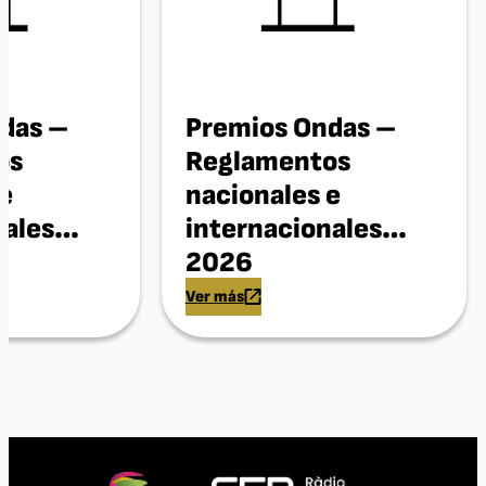
das –
Premios Ondas –
os
Reglamentos
 e
nacionales e
nales
internacionales
2026
Ver más