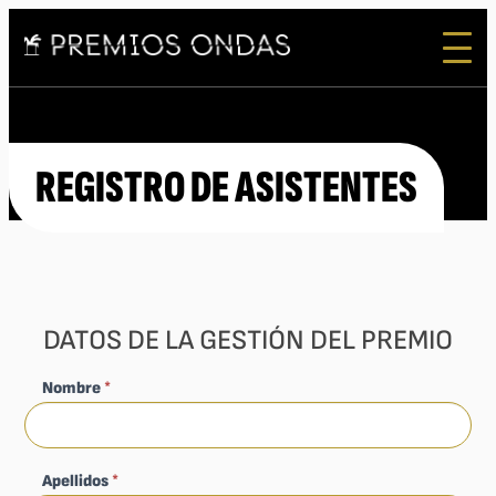
REGISTRO DE ASISTENTES
If
you
DATOS DE LA GESTIÓN DEL PREMIO
are
human,
leave
Nombre
*
this
field
blank.
Apellidos
*