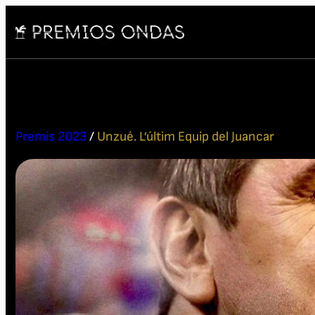
Premis 2023
/
Unzué. L’últim Equip del Juancar