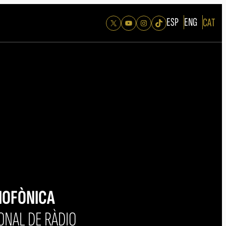
ESP
ENG
CAT
X
YouTube
Instagram
TikTok
DIOFÒNICA
ONAL DE RÀDIO